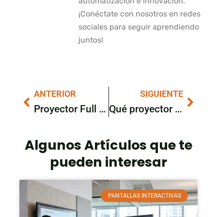
automatización e innovación.
¡Conéctate con nosotros en redes
sociales para seguir aprendiendo
juntos!
ANTERIOR
SIGUIENTE
Prev
Next
Proyector Full HD vs 4K: cuál elegir según el espacio, el contenido y el uso
Qué proyector necesitas para video mapping: claves para elegir el equipo ideal
Algunos Artículos que te
pueden interesar
PANTALLAS INTERACTIVAS