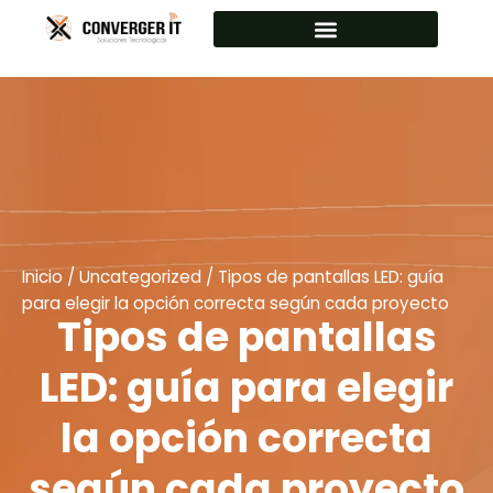
Ir
al
contenido
Proyectores Optoma Colombia
Pantallas interactivas Optoma
Alquiler equipos informáticos
Inicio
/
Uncategorized
/ Tipos de pantallas LED: guía
para elegir la opción correcta según cada proyecto
Tipos de pantallas
LED: guía para elegir
la opción correcta
según cada proyecto